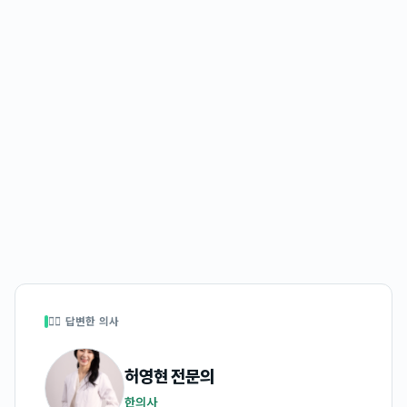
👩‍⚕️ 답변한 의사
허영현
전문의
한의사