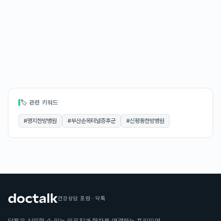
🏷 관련 키워드
#
명지한방병원
#
부산손목터널증후군
#
신평동한방병원
건강상담 포럼 · 닥톡