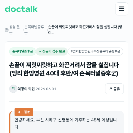
☰
상담·질
손목터널증후
손끝이 찌릿찌릿하고 화끈거려서 잠을 설칩니다 (당
홈
›
›
›
문
군
리…
손목터널증후군
✓ 전문의 검수 완료
#
명지한방병원 #부산손목터널증후군
손끝이 찌릿찌릿하고 화끈거려서 잠을 설칩니다
(당리 한방병원 40대 후반/여 손목터널증후군)
익명의 회원
·
2026.06.01
↗ 공유
익
Q · 질문
안녕하세요. 부산 사하구 신평동에 거주하는 48세 여성입니
다.