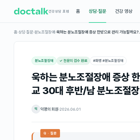
홈
상담·질문
건강 영상
건강상담 포럼
홈
›
상담·질문
›
분노조절장애
›
욱하는 분노조절장애 증상 한방으로 관리 가능할까요?
분노조절장애
✓ 전문의 검수 완료
#
화병 #분노조절장애
욱하는 분노조절장애 증상 한
교 30대 후반/남 분노조절장
익명의 회원
·
2026.06.01
익
Q · 질문