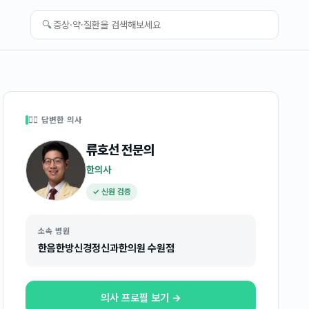
🔍
👩‍⚕️ 답변한 의사
류호선
전문의
한의사
✓ 신원 검증
소속 병원
한음한방신경정신과한의원 수원점
의사 프로필 보기 →