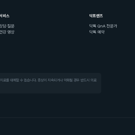
서비스
닥프렌즈
상담·질문
닥톡 QnA 전문가
건강 영상
닥톡 예약
·치료를 대체할 수 없습니다. 증상이 지속되거나 악화될 경우 반드시 의료