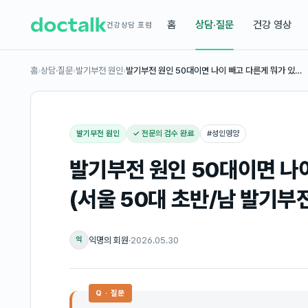
홈
상담·질문
건강 영상
건강상담 포럼
홈
›
상담·질문
›
발기부전 원인
›
발기부전 원인 50대이면 나이 빼고 다른게 뭐가 있…
발기부전 원인
✓ 전문의 검수 완료
#
성인영양
발기부전 원인 50대이면 나
(서울 50대 초반/남 발기부
익명의 회원
·
2026.05.30
익
Q · 질문