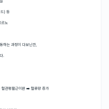
상실
드) 등
 포르노
동하는 과정이 다보닌깐,
다.
➡️ 혈관평활근이완 ➡️ 혈류량 증가