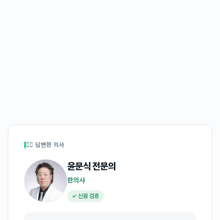
👩‍⚕️ 답변한 의사
윤문식
전문의
한의사
✓ 신원 검증