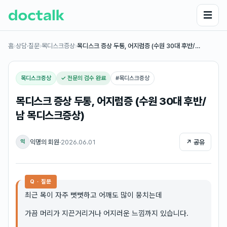
☰
홈
›
상담·질문
›
목디스크증상
›
목디스크 증상 두통, 어지럼증 (수원 30대 후반/…
목디스크증상
✓ 전문의 검수 완료
#
목디스크증상
목디스크 증상 두통, 어지럼증 (수원 30대 후반/
남 목디스크증상)
익명의 회원
·
2026.06.01
↗ 공유
익
Q · 질문
최근 목이 자주 뻣뻣하고 어깨도 많이 뭉치는데
가끔 머리가 지끈거리거나 어지러운 느낌까지 있습니다.