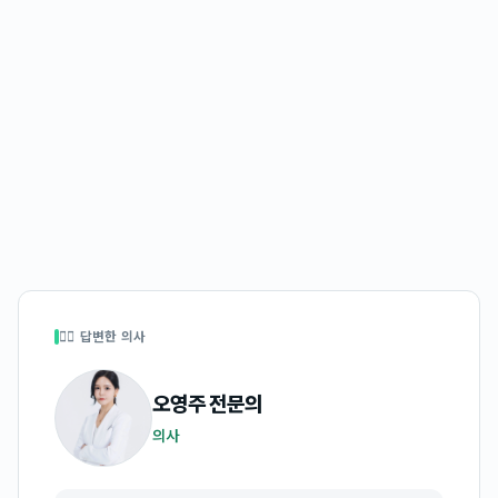
👩‍⚕️ 답변한 의사
오영주
전문의
의사