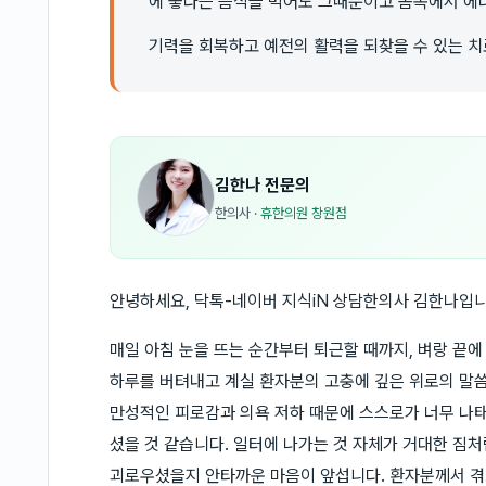
에 좋다는 음식을 먹어도 그때뿐이고 몸속에서 에너
기력을 회복하고 예전의 활력을 되찾을 수 있는 치
김한나
전문의
한의사
·
휴한의원 창원점
안녕하세요, 닥톡-네이버 지식iN 상담한의사 김한나입니
매일 아침 눈을 뜨는 순간부터 퇴근할 때까지, 벼랑 끝에
하루를 버텨내고 계실 환자분의 고충에 깊은 위로의 말씀
만성적인 피로감과 의욕 저하 때문에 스스로가 너무 나
셨을 것 같습니다. 일터에 나가는 것 자체가 거대한 짐
괴로우셨을지 안타까운 마음이 앞섭니다. 환자분께서 겪