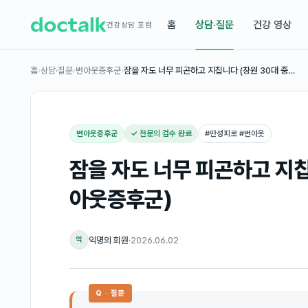
홈
상담·질문
건강 영상
건강상담 포럼
홈
›
상담·질문
›
번아웃증후군
›
잠을 자도 너무 피곤하고 지칩니다 (창원 30대 중…
번아웃증후군
✓ 전문의 검수 완료
#
만성피로 #번아웃
잠을 자도 너무 피곤하고 지칩
아웃증후군)
익명의 회원
·
2026.06.02
익
Q · 질문