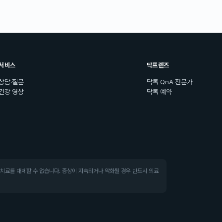
서비스
닥프렌즈
상담·질문
닥톡 QnA 전문가
건강 영상
닥톡 예약
·치료를 대체할 수 없습니다. 증상이 지속되거나 악화될 경우 반드시 의료