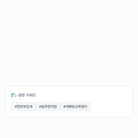
🏷 관련 키워드
#
한방부인과
#
원주한의원
#
계류유산후관리