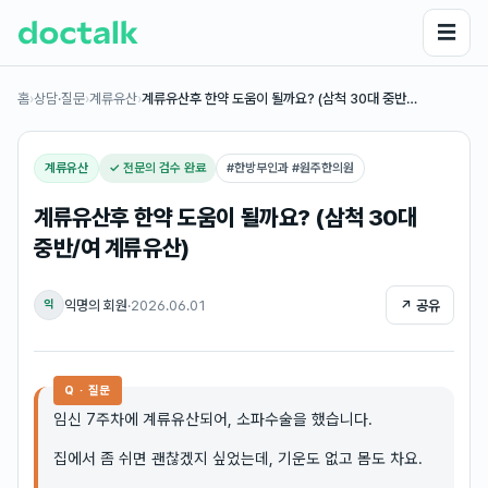
☰
홈
›
상담·질문
›
계류유산
›
계류유산후 한약 도움이 될까요? (삼척 30대 중반…
계류유산
✓ 전문의 검수 완료
#
한방부인과 #원주한의원
계류유산후 한약 도움이 될까요? (삼척 30대
중반/여 계류유산)
익명의 회원
·
2026.06.01
↗ 공유
익
Q · 질문
임신 7주차에 계류유산되어, 소파수술을 했습니다.
집에서 좀 쉬면 괜찮겠지 싶었는데, 기운도 없고 몸도 차요.