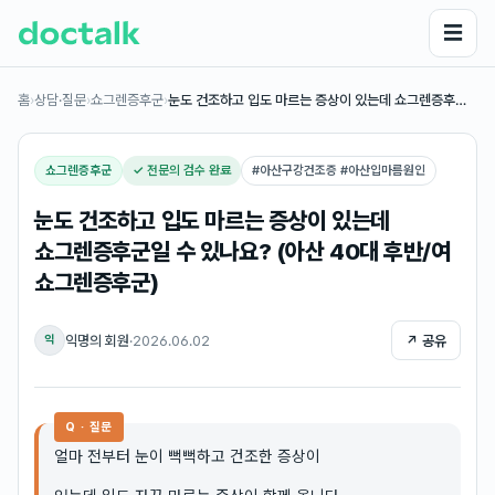
☰
홈
›
상담·질문
›
쇼그렌증후군
›
눈도 건조하고 입도 마르는 증상이 있는데 쇼그렌증후…
쇼그렌증후군
✓ 전문의 검수 완료
#
아산구강건조증 #아산입마름원인
눈도 건조하고 입도 마르는 증상이 있는데
쇼그렌증후군일 수 있나요? (아산 40대 후반/여
쇼그렌증후군)
익명의 회원
·
2026.06.02
↗ 공유
익
Q · 질문
얼마 전부터 눈이 뻑뻑하고 건조한 증상이