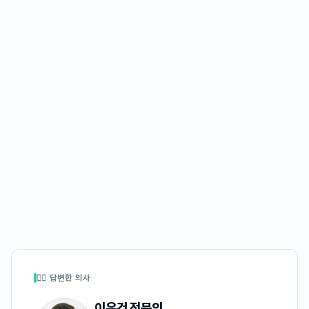
👩‍⚕️ 답변한 의사
이우건
전문의