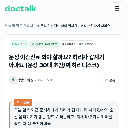
☰
홈
›
상담·질문
›
허리디스크
›
운정 야간진료 봐야 할까요? 허리가 갑자기 아파요…
허리디스크
✓ 전문의 검수 완료
#
허리디스크 #허리통증
운정 야간진료 봐야 할까요? 허리가 갑자기
아파요 (운정 30대 초반/여 허리디스크)
익명의 회원
·
2026.06.01
↗ 공유
익
Q · 질문
오늘 일찍 퇴근 준비하다가 허리가 갑자기 확 아파졌어요. 순
간 움직이기가 힘들 정도로 뻐근하고, 자세 바꾸거나 허리를
숙일 때 더 불편하네용