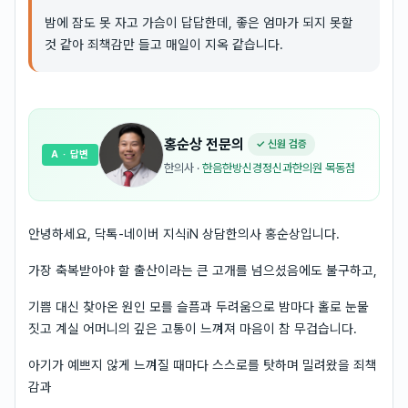
밤에 잠도 못 자고 가슴이 답답한데, 좋은 엄마가 되지 못할
것 같아 죄책감만 들고 매일이 지옥 같습니다.
홍순상
전문의
✓ 신원 검증
A
· 답변
한의사
·
한음한방신경정신과한의원 목동점
안녕하세요, 닥톡-네이버 지식iN 상담한의사 홍순상입니다.
가장 축복받아야 할 출산이라는 큰 고개를 넘으셨음에도 불구하고,
기쁨 대신 찾아온 원인 모를 슬픔과 두려움으로 밤마다 홀로 눈물
짓고 계실 어머니의 깊은 고통이 느껴져 마음이 참 무겁습니다.
아기가 예쁘지 않게 느껴질 때마다 스스로를 탓하며 밀려왔을 죄책
감과