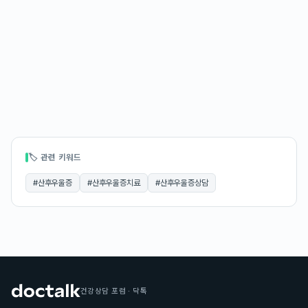
🏷 관련 키워드
#
산후우울증
#
산후우울증치료
#
산후우울증상담
건강상담 포럼 · 닥톡