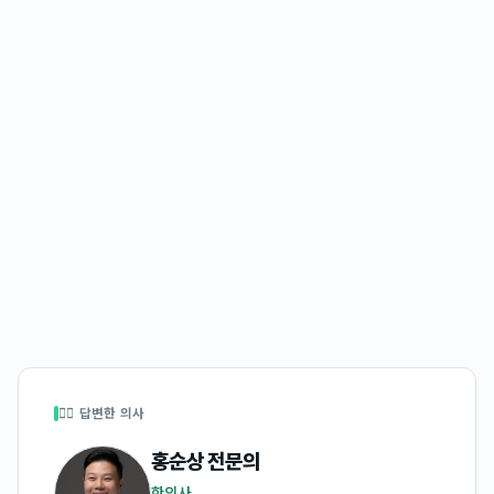
👩‍⚕️ 답변한 의사
홍순상
전문의
한의사