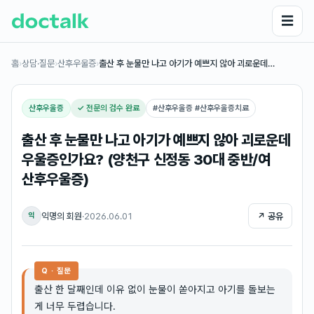
☰
홈
›
상담·질문
›
산후우울증
›
출산 후 눈물만 나고 아기가 예쁘지 않아 괴로운데…
산후우울증
✓ 전문의 검수 완료
#
산후우울증 #산후우울증치료
출산 후 눈물만 나고 아기가 예쁘지 않아 괴로운데
우울증인가요? (양천구 신정동 30대 중반/여
산후우울증)
익명의 회원
·
2026.06.01
↗ 공유
익
Q · 질문
출산 한 달째인데 이유 없이 눈물이 쏟아지고 아기를 돌보는
게 너무 두렵습니다.