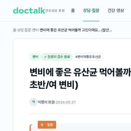
홈
상담·질문
건강 영상
건강상담 포럼
홈
›
상담·질문
›
변비
›
변비에 좋은 유산균 먹어볼까 고민이에요... (발산…
변비
✓ 전문의 검수 완료
#
변비에좋은유산균
변비에 좋은 유산균 먹어볼까 
초반/여 변비)
익명의 회원
·
2026.05.31
익
Q · 질문