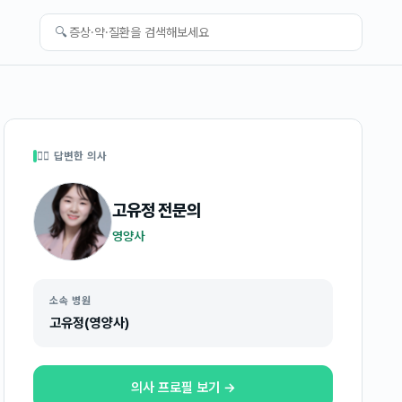
🔍
👩‍⚕️ 답변한 의사
고유정
전문의
영양사
소속 병원
고유정(영양사)
의사 프로필 보기 →