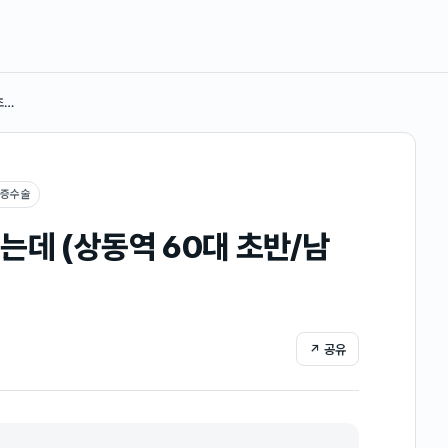
초…
대증수술
는데 (상동역 60대 초반/남
↗ 공유