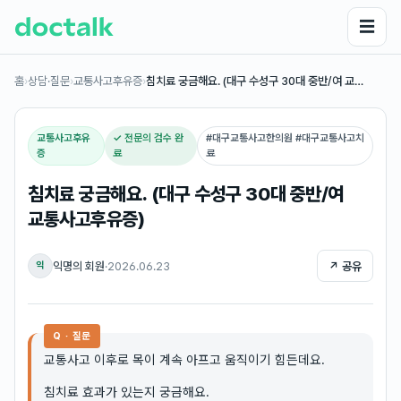
☰
홈
›
상담·질문
›
교통사고후유증
›
침치료 궁금해요. (대구 수성구 30대 중반/여 교…
교통사고후유
✓ 전문의 검수 완
#
대구교통사고한의원 #대구교통사고치
증
료
료
침치료 궁금해요. (대구 수성구 30대 중반/여
교통사고후유증)
익명의 회원
·
2026.06.23
↗ 공유
익
Q · 질문
교통사고 이후로 목이 계속 아프고 움직이기 힘든데요.
침치료 효과가 있는지 궁금해요.