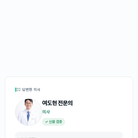
👩‍⚕️ 답변한 의사
여도현
전문의
의사
✓ 신원 검증