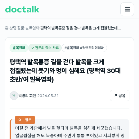
☰
홈
›
상담·질문
›
발목염좌
›
평택역 발목통증 길을 걷다 발목을 크게 접질렸는데…
발목염좌
✓ 전문의 검수 완료
#
발목염좌 #평택역정형외과
평택역 발목통증 길을 걷다 발목을 크게
접질렸는데 붓기와 멍이 심해요 (평택역 30대
초반/여 발목염좌)
익명의 회원
·
2026.05.31
↗ 공유
익
Q · 질문
며칠 전 계단에서 발을 헛디뎌 발목을 심하게 삐끗했습니다.
얼음찜질을 해도 복숭아뼈 주변이 퉁퉁 부어있고 시퍼렇게 멍