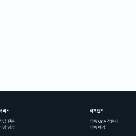
서비스
닥프렌즈
상담·질문
닥톡 QnA 전문가
건강 영상
닥톡 예약