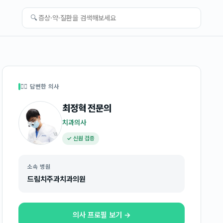
🔍
👩‍⚕️ 답변한 의사
최정혁
전문의
치과의사
✓ 신원 검증
소속 병원
드림치주과치과의원
의사 프로필 보기 →