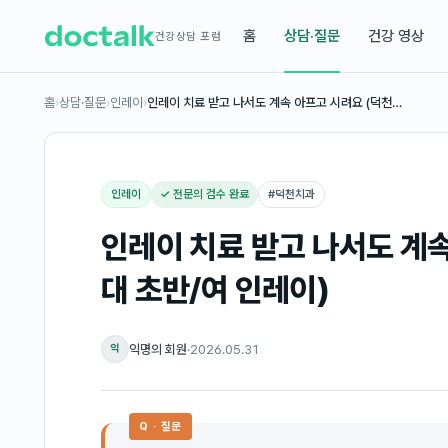
홈
상담·질문
건강 영상
건강상담 포럼
홈
›
상담·질문
›
인레이
›
인레이 치료 받고 나서도 계속 아프고 시려요 (덕천…
인레이
✓ 전문의 검수 완료
#
덕천치과
인레이 치료 받고 나서도 계속
대 초반/여 인레이)
익명의 회원
·
2026.05.31
익
Q · 질문