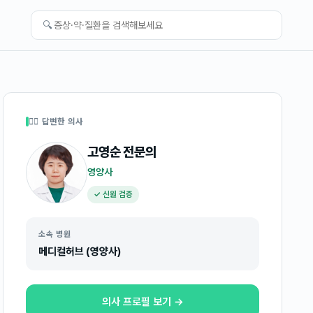
🔍
👩‍⚕️ 답변한 의사
고영순
전문의
영양사
✓ 신원 검증
소속 병원
메디컬허브 (영양사)
의사 프로필 보기 →