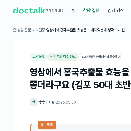
홈
상담·질문
건강 영상
건강상담 포럼
홈
›
상담·질문
›
고지혈증
›
영상에서 홍국추출물 효능을 보게되었는데 생각보다 진…
고지혈증
✓ 전문의 검수 완료
#
고지혈증 #콜레스테롤영양제
영상에서 홍국추출물 효능을
좋더라구요 (김포 50대 초반
익명의 회원
·
2026.05.30
익
Q · 질문