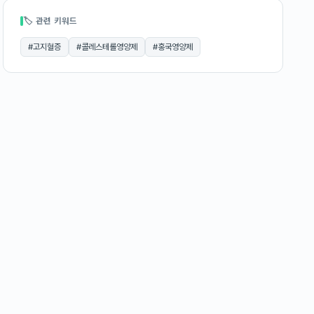
🏷 관련 키워드
#
고지혈증
#
콜레스테롤영양제
#
홍국영양제