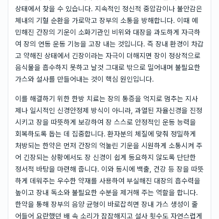
상태에서 찾을 수 있습니다. 지속적인 정신적 중압감이나 불안감은
체내의 기혈 순환을 가로막고 장부의 소통을 방해합니다. 이때 예
민해진 간장의 기운이 소화기관인 비위와 대장을 과도하게 자극하
여 장의 연동 운동 기능을 고장 내는 것입니다. 즉 장내 환경이 차갑
고 약해진 상태에서 긴장이라는 자극이 더해지면 장이 정상적으로
음식물을 흡수하지 못하고 날것 그대로 밖으로 밀어내며 불필요한
가스와 설사를 만들어내는 것이 핵심 원인입니다.
이를 해결하기 위한 한방 치료는 장의 통증을 억지로 멈추는 지사
제나 일시적인 신경안정제 방식이 아니라, 과열된 자율신경을 진정
시키고 장을 따뜻하게 보강하여 장 스스로 안정적인 운동 능력을
회복하도록 돕는 데 집중합니다. 환자분의 체질에 맞춰 정밀하게
처방되는 한약은 먼저 간장의 억눌린 기운을 시원하게 소통시켜 주
어 긴장되는 상황에서도 장 신경이 쉽게 동요하지 않도록 단단한
정서적 바탕을 마련해 줍니다. 이와 동시에 백출, 건강 등 장을 따뜻
하게 데워주는 우수한 약재를 사용하여 부실해진 대장의 흡수력을
높이고 장내 독소와 불필요한 수분을 제거해 주는 역할을 합니다.
한약을 통해 장부의 음양 균형이 바로잡히면 장내 가스 생성이 줄
어들어 요란했던 배 속 소리가 잠잠해지고 설사 횟수도 자연스럽게