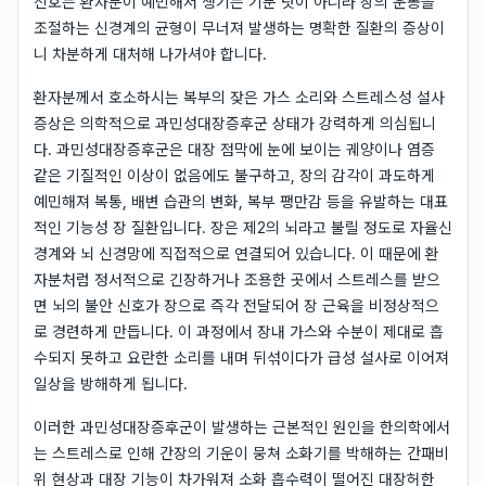
신호는 환자분이 예민해서 생기는 기분 탓이 아니라 장의 운동을
조절하는 신경계의 균형이 무너져 발생하는 명확한 질환의 증상이
니 차분하게 대처해 나가셔야 합니다.
환자분께서 호소하시는 복부의 잦은 가스 소리와 스트레스성 설사
증상은 의학적으로 과민성대장증후군 상태가 강력하게 의심됩니
다. 과민성대장증후군은 대장 점막에 눈에 보이는 궤양이나 염증
같은 기질적인 이상이 없음에도 불구하고, 장의 감각이 과도하게
예민해져 복통, 배변 습관의 변화, 복부 팽만감 등을 유발하는 대표
적인 기능성 장 질환입니다. 장은 제2의 뇌라고 불릴 정도로 자율신
경계와 뇌 신경망에 직접적으로 연결되어 있습니다. 이 때문에 환
자분처럼 정서적으로 긴장하거나 조용한 곳에서 스트레스를 받으
면 뇌의 불안 신호가 장으로 즉각 전달되어 장 근육을 비정상적으
로 경련하게 만듭니다. 이 과정에서 장내 가스와 수분이 제대로 흡
수되지 못하고 요란한 소리를 내며 뒤섞이다가 급성 설사로 이어져
일상을 방해하게 됩니다.
이러한 과민성대장증후군이 발생하는 근본적인 원인을 한의학에서
는 스트레스로 인해 간장의 기운이 뭉쳐 소화기를 박해하는 간패비
위 현상과 대장 기능이 차가워져 소화 흡수력이 떨어진 대장허한