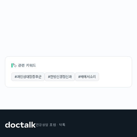
🏷 관련 키워드
#
과민성대장증후군
#
한방신경정신과
#
배에서소리
건강상담 포럼 · 닥톡