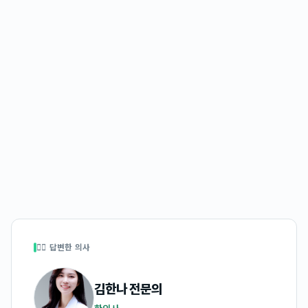
👩‍⚕️ 답변한 의사
김한나
전문의