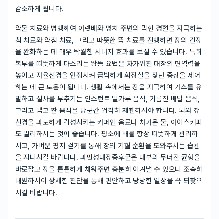
감소하게 됩니다.
약물 치료와 병행하여 아랫배와 명치 주변의 막힌 경혈을 자극하는
침 치료와 약침 치료, 그리고 따뜻한 뜸 치료를 진행하면 장의 긴장
을 완화하는 데 매우 탁월한 시너지 효과를 보실 수 있습니다. 특히
복부를 따뜻하게 다스리는 왕뜸 요법은 차가워진 대장의 면역력을
높이고 자율신경을 안정시켜 급박하게 화장실을 찾던 증상을 제어
하는 데 큰 도움이 됩니다. 생활 속에서는 장을 자극하여 가스를 유
발하고 설사를 부추기는 인스턴트 밀가루 음식, 기름진 배달 음식,
그리고 맵고 짠 음식을 당분간 엄격히 제한하셔야 합니다. 뇌와 장
신경을 과도하게 각성시키는 카페인 음료나 차가운 물, 아이스커피
도 멀리하시는 것이 좋습니다. 평소에 배를 항상 따뜻하게 관리하
시고, 가벼운 평지 걷기를 통해 장의 기혈 순환을 도와주시는 습관
을 지니시길 바랍니다. 과민성대장증후군은 내부의 무너진 균형을
바로잡고 장을 튼튼하게 채워주면 충분히 이겨낼 수 있으니 조속히
내원하시어 상세한 진단을 통해 편안하고 당당한 일상을 꼭 되찾으
시길 바랍니다.