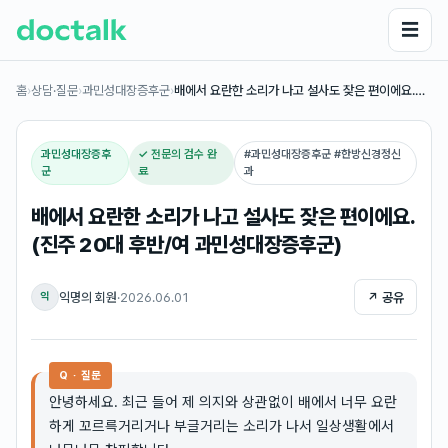
☰
홈
›
상담·질문
›
과민성대장증후군
›
배에서 요란한 소리가 나고 설사도 잦은 편이에요.…
과민성대장증후
✓ 전문의 검수 완
#
과민성대장증후군 #한방신경정신
군
료
과
배에서 요란한 소리가 나고 설사도 잦은 편이에요.
(진주 20대 후반/여 과민성대장증후군)
익명의 회원
·
2026.06.01
↗ 공유
익
Q · 질문
안녕하세요. 최근 들어 제 의지와 상관없이 배에서 너무 요란
하게 꼬르륵거리거나 부글거리는 소리가 나서 일상생활에서