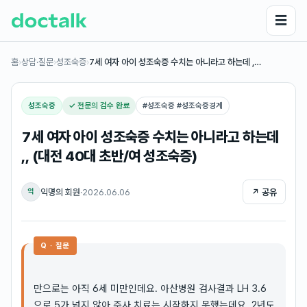
☰
홈
›
상담·질문
›
성조숙증
›
7세 여자 아이 성조숙증 수치는 아니라고 하는데 ,…
성조숙증
✓ 전문의 검수 완료
#
성조숙증 #성조숙증경계
7세 여자 아이 성조숙증 수치는 아니라고 하는데
,, (대전 40대 초반/여 성조숙증)
익명의 회원
·
2026.06.06
↗ 공유
익
Q · 질문
만으로는 아직 6세 미만인데요. 아산병원 검사결과 LH 3.6
으로 5가 넘지 않아 주사 치료는 시작하지 못했는데요. 2년도