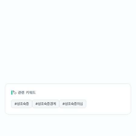
🏷 관련 키워드
#
성조숙증
#
성조숙증경계
#
성조숙증의심