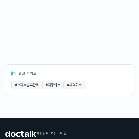
🏷 관련 키워드
#
소파수술후관리
#
자궁회복
#
체력회복
건강상담 포럼 · 닥톡