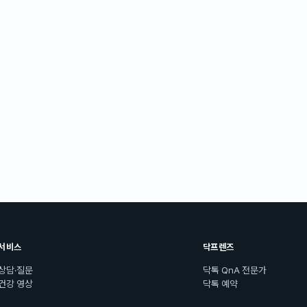
서비스
닥프렌즈
상담·질문
닥톡 QnA 전문가
건강 영상
닥톡 예약