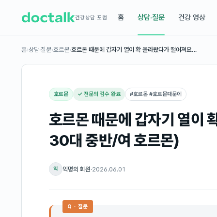
홈
상담·질문
건강 영상
건강상담 포럼
홈
›
상담·질문
›
호르몬
›
호르몬 때문에 갑자기 열이 확 올라왔다가 떨어져요…
호르몬
✓ 전문의 검수 완료
#
호르몬 #호르몬때문에
호르몬 때문에 갑자기 열이 
30대 중반/여 호르몬)
익명의 회원
·
2026.06.01
익
Q · 질문