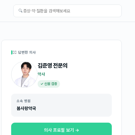
🔍
👩‍⚕️ 답변한 의사
김준영
전문의
약사
✓ 신원 검증
소속 병원
봄사랑약국
의사 프로필 보기 →