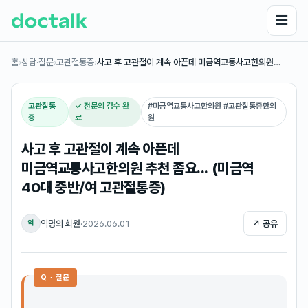
☰
홈
›
상담·질문
›
고관절통증
›
사고 후 고관절이 계속 아픈데 미금역교통사고한의원…
고관절통
✓ 전문의 검수 완
#
미금역교통사고한의원 #고관절통증한의
증
료
원
사고 후 고관절이 계속 아픈데
미금역교통사고한의원 추천 좀요... (미금역
40대 중반/여 고관절통증)
익명의 회원
·
2026.06.01
↗ 공유
익
Q · 질문