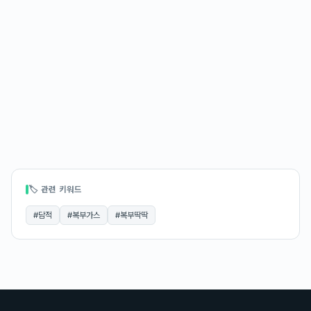
🏷 관련 키워드
#
담적
#
복부가스
#
복부딱딱