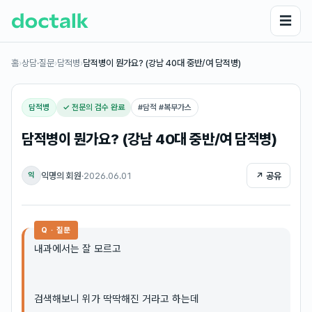
☰
홈
›
상담·질문
›
담적병
›
담적병이 뭔가요? (강남 40대 중반/여 담적병)
담적병
✓ 전문의 검수 완료
#
담적 #복부가스
담적병이 뭔가요? (강남 40대 중반/여 담적병)
익명의 회원
·
2026.06.01
↗ 공유
익
Q · 질문
내과에서는 잘 모르고
검색해보니 위가 딱딱해진 거라고 하는데