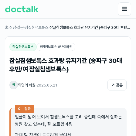
☰
홈
›
상담·질문
›
잠실침샘보톡스
›
잠실침샘보톡스 효과랑 유지기간 (송파구 30대 후반…
잠실침샘보톡스
#
침샘보톡스 #브이라인
잠실침샘보톡스 효과랑 유지기간 (송파구 30대
후반/여 잠실침샘보톡스)
익명의 회원
·
2025.05.21
↗ 공유
익
Q · 질문
얼굴이 넓어 보여서 침샘보톡스를 고려 중인데 쪽에서 잘하는
병원 찾고 있는데, 잘 모르겠어용
광대 밑 침샘이 도드라져 보여서.......