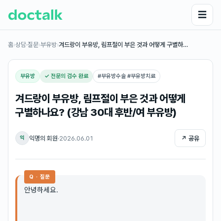
☰
홈
›
상담·질문
›
부유방
›
겨드랑이 부유방, 림프절이 부은 것과 어떻게 구별하…
부유방
✓ 전문의 검수 완료
#
부유방수술 #부유방치료
겨드랑이 부유방, 림프절이 부은 것과 어떻게
구별하나요? (강남 30대 후반/여 부유방)
익명의 회원
·
2026.06.01
↗ 공유
익
Q · 질문
안녕하세요.