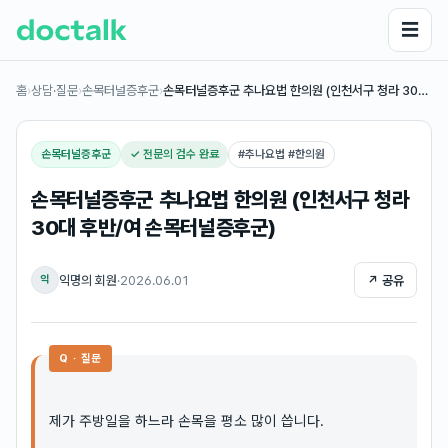
☰
홈
›
상담·질문
›
손목터널증후군
›
손목터널증후군 추나요법 한의원 (인천서구 청라 30…
손목터널증후군
✓ 전문의 검수 완료
#
추나요법 #한의원
손목터널증후군 추나요법 한의원 (인천서구 청라
30대 후반/여 손목터널증후군)
익명의 회원
·
2026.06.01
↗ 공유
익
Q · 질문
제가 주방일을 하느라 손목을 평소 많이 씁니다.