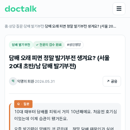
☰
홈
›
상담·질문
›
담배 발기부전
›
담배 오래 피면 정말 발기부전 생겨요? (서울 20…
담배 발기부전
✓ 전문의 검수 완료
#
성인영양
담배 오래 피면 정말 발기부전 생겨요? (서울
20대 초반/남 담배 발기부전)
익명의 회원
·
2026.05.31
↗ 공유
익
Q · 질문
10대 때부터 담배를 피워서 거의 10년째예요. 처음엔 호기심
이었는데 이제 습관이 됐거든요.
요즘 발기력이 약해진 것 같은데... 정말 담배 때문인가 싶어