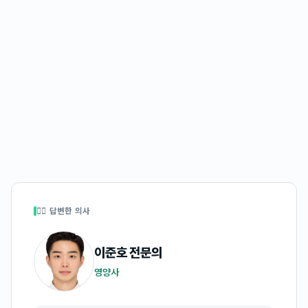
👩‍⚕️ 답변한 의사
이준호
전문의
영양사