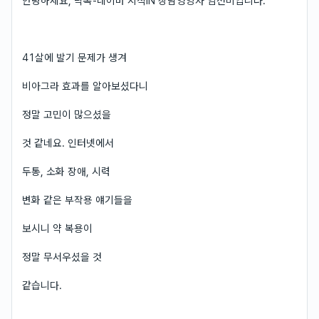
안녕하세요, 닥톡-네이버 지식iN 상담영양사 임선미입니다.
41살에 발기 문제가 생겨
비아그라 효과를 알아보셨다니
정말 고민이 많으셨을
것 같네요. 인터넷에서
두통, 소화 장애, 시력
변화 같은 부작용 얘기들을
보시니 약 복용이
정말 무서우셨을 것
같습니다.