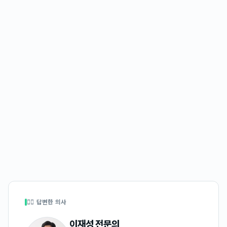
👩‍⚕️ 답변한 의사
이재성
전문의