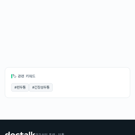
🏷 관련 키워드
#
편두통
#
긴장성두통
건강상담 포럼 · 닥톡