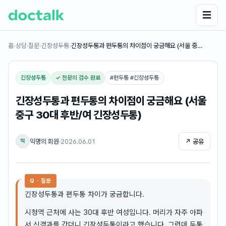
☰
홈
›
상담·질문
›
긴장성두통
›
긴장성두통과 편두통의 차이점이 궁금해요 (서울 중…
긴장성두통
✓ 전문의 검수 완료
#
편두통 #긴장성두통
긴장성두통과 편두통의 차이점이 궁금해요 (서울
중구 30대 후반/여 긴장성두통)
익명의 회원
·
2026.06.01
↗ 공유
익
Q · 질문
긴장성두통과 편두통 차이가 궁금합니다.
시청역 근처에 사는 30대 후반 여성입니다. 머리가 자주 아파
서 신경과를 갔더니 긴장성두통이라고 했습니다. 그런데 두통