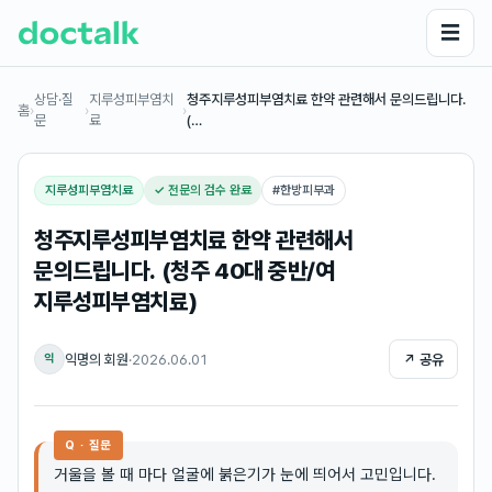
☰
상담·질
지루성피부염치
청주지루성피부염치료 한약 관련해서 문의드립니다.
홈
›
›
›
문
료
(…
지루성피부염치료
✓ 전문의 검수 완료
#
한방피부과
청주지루성피부염치료 한약 관련해서
문의드립니다. (청주 40대 중반/여
지루성피부염치료)
익명의 회원
·
2026.06.01
↗ 공유
익
Q · 질문
거울을 볼 때 마다 얼굴에 붉은기가 눈에 띄어서 고민입니다.