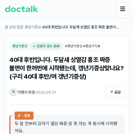
☰
홈
›
상담·질문
›
갱년기증상
›
40대 후반입니다. 두달새 상열감 홍조 짜증 불면이…
갱년기증상
✓ 전문의 검수 완료
#
갱년기증상 #갱년기치료
40대 후반입니다. 두달새 상열감 홍조 짜증
불면이 한꺼번에 시작됐는데, 갱년기증상맞나요?
(구리 40대 후반/여 갱년기증상)
익명의 회원
·
2026.05.31
↗ 공유
익
Q · 질문
두 달 전부터 갑자기 열감·짜증·잠 못 자는 게 동시에 시작됐
어요.