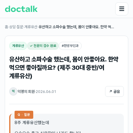
☰
홈
›
상담·질문
›
계류유산
›
유산하고 소파수술 했는데, 몸이 안좋아요. 한약 먹…
계류유산
✓ 전문의 검수 완료
#
한방부인과
유산하고 소파수술 했는데, 몸이 안좋아요. 한약
먹으면 좋아질까요? (제주 30대 중반/여
계류유산)
익명의 회원
·
2026.06.01
↗ 공유
익
Q · 질문
8주 계류유산했는데