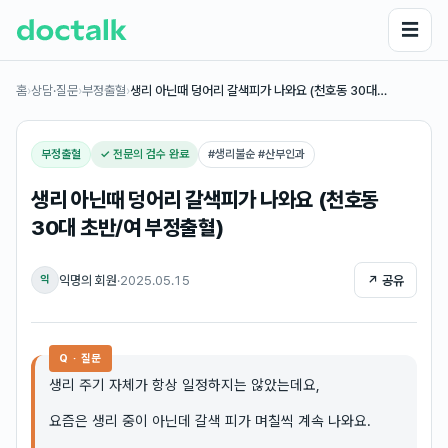
☰
홈
›
상담·질문
›
부정출혈
›
생리 아닌때 덩어리 갈색피가 나와요 (천호동 30대…
부정출혈
✓ 전문의 검수 완료
#
생리불순 #산부인과
생리 아닌때 덩어리 갈색피가 나와요 (천호동
30대 초반/여 부정출혈)
익명의 회원
·
2025.05.15
↗ 공유
익
Q · 질문
생리 주기 자체가 항상 일정하지는 않았는데요,
요즘은 생리 중이 아닌데 갈색 피가 며칠씩 계속 나와요.