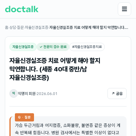
☰
홈
›
상담·질문
›
자율신경실조증
›
자율신경실조증 치료 어떻게 해야 할지 막연합니다.…
자율신경실조증
✓ 전문의 검수 완료
#
자율신경실조증치료
자율신경실조증 치료 어떻게 해야 할지
막연합니다. (세종 40대 중반/남
자율신경실조증)
익명의 회원
·
2026.06.01
↗ 공유
익
Q · 질문
가슴 두근거림과 어지럼증, 소화불량, 불면증 같은 증상이 계
속 반복돼 힘듭니다. 병원 검사에서는 특별한 이상이 없다고