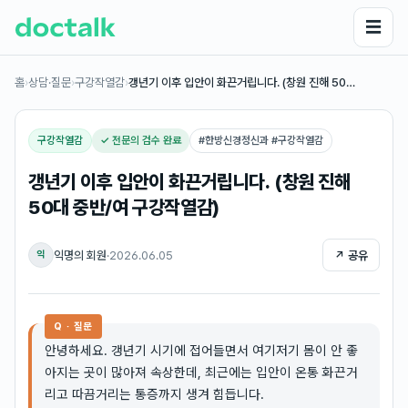
☰
홈
›
상담·질문
›
구강작열감
›
갱년기 이후 입안이 화끈거립니다. (창원 진해 50…
구강작열감
✓ 전문의 검수 완료
#
한방신경정신과 #구강작열감
갱년기 이후 입안이 화끈거립니다. (창원 진해
50대 중반/여 구강작열감)
익명의 회원
·
2026.06.05
↗ 공유
익
Q · 질문
안녕하세요. 갱년기 시기에 접어들면서 여기저기 몸이 안 좋
아지는 곳이 많아져 속상한데, 최근에는 입안이 온통 화끈거
리고 따끔거리는 통증까지 생겨 힘듭니다.