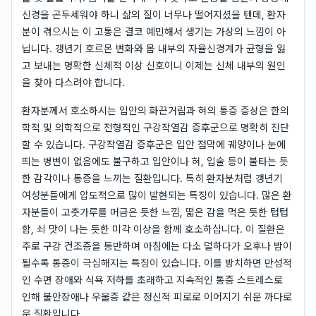
신경을 곤두세워야 하니 삶의 질이 너무나 떨어지셨을 텐데, 환자
분이 겪으시는 이 고통은 결코 예민해서 생기는 가상의 느낌이 아
닙니다. 갱년기 호르몬 변화와 몸 내부의 자율신경계가 균형을 잃
고 보내는 명확한 신체적 이상 신호이니 이제는 신체 내부의 원인
을 찾아 다스려야 합니다.
환자분께서 호소하시는 입안의 화끈거림과 혀의 통증 증상은 한의
학적 및 의학적으로 전형적인 구강작열감 증후군으로 명확히 진단
할 수 있습니다. 구강작열감 증후군은 입안 점막에 궤양이나 눈에
띄는 병변이 없음에도 불구하고 입안이나 혀, 입술 등이 불타는 듯
한 감각이나 통증을 느끼는 질환입니다. 특히 환자분처럼 갱년기
여성분들에게 압도적으로 많이 발현되는 특징이 있습니다. 많은 환
자분들이 고춧가루를 머금은 듯한 느낌, 떫은 감을 먹은 듯한 텁텁
함, 쇠 맛이 나는 듯한 미각 이상을 함께 호소하십니다. 이 질환은
주로 구강 건조증을 동반하며 아침에는 다소 덜하다가 오후나 밤이
될수록 통증이 극심해지는 특징이 있습니다. 이를 방치하면 만성적
인 수면 장애와 식욕 저하를 초래하고 지속적인 통증 스트레스로
인해 불안장애나 우울증 같은 정신적 피로로 이어지기 쉬운 까다로
운 질환입니다.