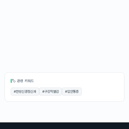
🏷 관련 키워드
#
한방신경정신과
#
구강작열감
#
입안통증