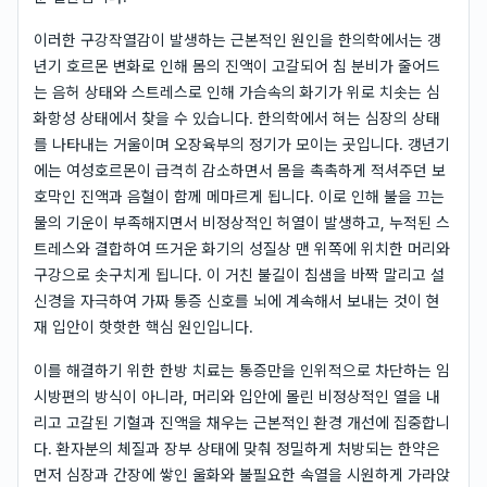
이러한 구강작열감이 발생하는 근본적인 원인을 한의학에서는 갱
년기 호르몬 변화로 인해 몸의 진액이 고갈되어 침 분비가 줄어드
는 음허 상태와 스트레스로 인해 가슴속의 화기가 위로 치솟는 심
화항성 상태에서 찾을 수 있습니다. 한의학에서 혀는 심장의 상태
를 나타내는 거울이며 오장육부의 정기가 모이는 곳입니다. 갱년기
에는 여성호르몬이 급격히 감소하면서 몸을 촉촉하게 적셔주던 보
호막인 진액과 음혈이 함께 메마르게 됩니다. 이로 인해 불을 끄는
물의 기운이 부족해지면서 비정상적인 허열이 발생하고, 누적된 스
트레스와 결합하여 뜨거운 화기의 성질상 맨 위쪽에 위치한 머리와
구강으로 솟구치게 됩니다. 이 거친 불길이 침샘을 바짝 말리고 설
신경을 자극하여 가짜 통증 신호를 뇌에 계속해서 보내는 것이 현
재 입안이 핫핫한 핵심 원인입니다.
이를 해결하기 위한 한방 치료는 통증만을 인위적으로 차단하는 임
시방편의 방식이 아니라, 머리와 입안에 몰린 비정상적인 열을 내
리고 고갈된 기혈과 진액을 채우는 근본적인 환경 개선에 집중합니
다. 환자분의 체질과 장부 상태에 맞춰 정밀하게 처방되는 한약은
먼저 심장과 간장에 쌓인 울화와 불필요한 속열을 시원하게 가라앉