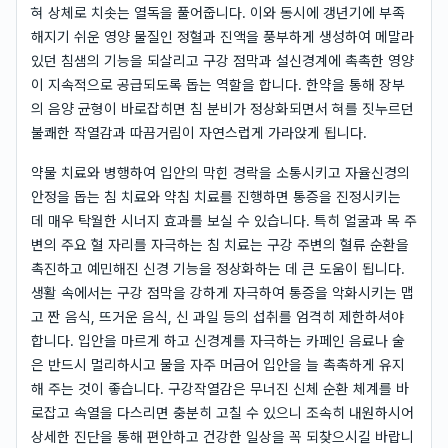
혀 상체로 치솟는 열독을 풀어줍니다. 이와 동시에 갱년기에 부족
해지기 쉬운 영양 물질인 정혈과 진액을 풍부하게 생성하여 메말라
있던 침샘의 기능을 되살리고 구강 점막과 설신경계에 촉촉한 영양
이 지속적으로 공급되도록 돕는 역할을 합니다. 한약을 통해 장부
의 음양 균형이 바로잡히면 침 분비가 정상화되면서 혀를 짓누르던
불쾌한 작열감과 따끔거림이 자연스럽게 가라앉게 됩니다.
약물 치료와 병행하여 입안의 막힌 경락을 소통시키고 자율신경의
안정을 돕는 침 치료와 약침 치료를 진행하면 통증을 진정시키는
데 매우 탁월한 시너지 효과를 보실 수 있습니다. 특히 얼굴과 목 주
변의 주요 혈 자리를 자극하는 침 치료는 구강 주변의 혈류 순환을
촉진하고 예민해진 신경 기능을 정상화하는 데 큰 도움이 됩니다.
생활 속에서는 구강 점막을 강하게 자극하여 통증을 악화시키는 맵
고 짠 음식, 뜨거운 음식, 신 과일 등의 섭취를 엄격히 제한하셔야
합니다. 입안을 마르게 하고 신경계를 자극하는 카페인 음료나 술
은 반드시 멀리하시고 물을 자주 머금어 입안을 늘 촉촉하게 유지
해 주는 것이 좋습니다. 구강작열감은 무너진 신체 순환 체계를 바
로잡고 속열을 다스리면 충분히 고칠 수 있으니 조속히 내원하시어
상세한 진단을 통해 편안하고 건강한 일상을 꼭 되찾으시길 바랍니