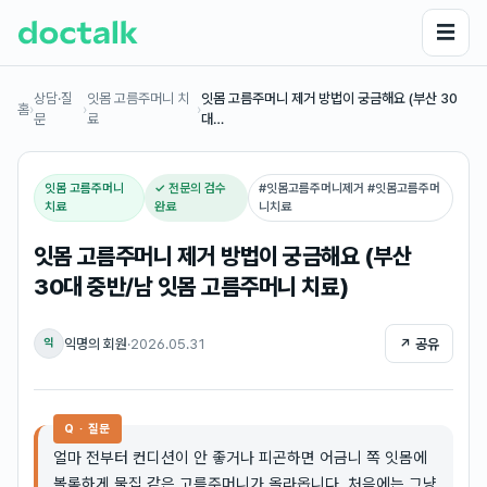
☰
상담·질
잇몸 고름주머니 치
잇몸 고름주머니 제거 방법이 궁금해요 (부산 30
홈
›
›
›
문
료
대…
잇몸 고름주머니
✓ 전문의 검수
#
잇몸고름주머니제거 #잇몸고름주머
치료
완료
니치료
잇몸 고름주머니 제거 방법이 궁금해요 (부산
30대 중반/남 잇몸 고름주머니 치료)
익명의 회원
·
2026.05.31
↗ 공유
익
Q · 질문
얼마 전부터 컨디션이 안 좋거나 피곤하면 어금니 쪽 잇몸에
볼록하게 물집 같은 고름주머니가 올라옵니다. 처음에는 그냥