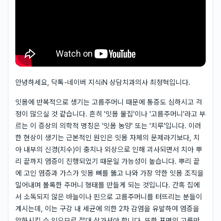
안녕하세요, 닥톡-네이버 지식iN 상담치과의사 최정혁입니다.
잇몸에 반복적으로 생기는 고름주머니 때문에 통증도 심하시고 걱
정이 많으실 것 같습니다. 흔히 '잇몸 물집'이나 '고름주머니'라고 부
르는 이 증상의 의학적 명칭은 '잇몸 농양' 또는 '치루'입니다. 이러
한 현상이 생기는 근본적인 원인은 잇몸 자체의 문제라기보다, 치
아 내부의 신경(치수)이 충치나 외상으로 인해 괴사되면서 치아 뿌
리 끝까지 염증이 진행되었기 때문일 가능성이 높습니다. 뿌리 끝
에 고인 염증과 가스가 잇몸 뼈를 뚫고 나와 가장 약한 잇몸 조직을
밀어내며 볼록한 주머니 형태를 만들게 되는 것입니다. 간혹 집에
서 소독되지 않은 바늘이나 핀으로 고름주머니를 터뜨리는 분들이
계시는데, 이는 구강 내 세균에 의한 2차 감염을 유발하여 염증을
악화시킬 수 있으므로 절대 삼가셔야 합니다. 또한 표면의 고름만