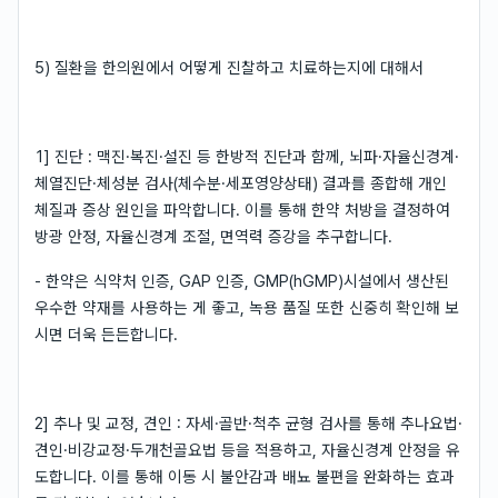
5) 질환을 한의원에서 어떻게 진찰하고 치료하는지에 대해서
1] 진단 : 맥진·복진·설진 등 한방적 진단과 함께, 뇌파·자율신경계·
체열진단·체성분 검사(체수분·세포영양상태) 결과를 종합해 개인
체질과 증상 원인을 파악합니다. 이를 통해 한약 처방을 결정하여
방광 안정, 자율신경계 조절, 면역력 증강을 추구합니다.
- 한약은 식약처 인증, GAP 인증, GMP(hGMP)시설에서 생산된
우수한 약재를 사용하는 게 좋고, 녹용 품질 또한 신중히 확인해 보
시면 더욱 든든합니다.
2] 추나 및 교정, 견인 : 자세·골반·척추 균형 검사를 통해 추나요법·
견인·비강교정·두개천골요법 등을 적용하고, 자율신경계 안정을 유
도합니다. 이를 통해 이동 시 불안감과 배뇨 불편을 완화하는 효과