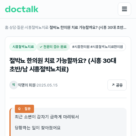
☰
홈
›
상담·질문
›
시흥절박뇨치료
›
절박뇨 한의원 치료 가능할까요? (시흥 30대 초반…
시흥절박뇨치료
✓ 전문의 검수 완료
#
시흥한의원 #시흥절박뇨치료한의원
절박뇨 한의원 치료 가능할까요? (시흥 30대
초반/남 시흥절박뇨치료)
익명의 회원
·
2025.05.15
↗ 공유
익
Q · 질문
최근 소변이 갑자기 급하게 마려워서
당황하는 일이 잦아졌어요