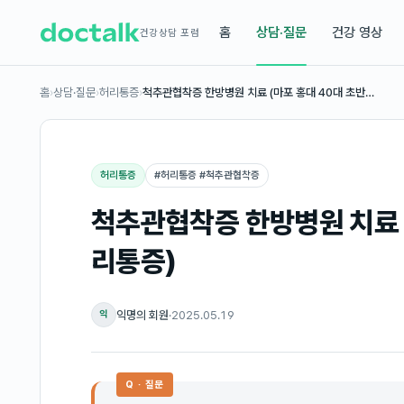
홈
상담·질문
건강 영상
건강상담 포럼
홈
›
상담·질문
›
허리통증
›
척추관협착증 한방병원 치료 (마포 홍대 40대 초반…
허리통증
#
허리통증 #척추관협착증
척추관협착증 한방병원 치료 (
리통증)
익명의 회원
·
2025.05.19
익
Q · 질문