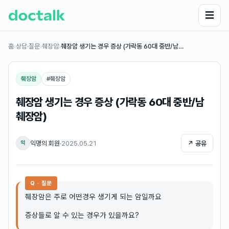
☰
홈
›
상담·질문
›
췌장암
›
췌장암 생기는 경우 증상 (가락동 60대 중반/남…
췌장암
#
췌장암
췌장암 생기는 경우 증상 (가락동 60대 중반/남
췌장암)
익명의 회원
·
2025.05.21
↗ 공유
익
Q · 질문
췌장암은 주로 어떤경우 생기게 되는 암일까요
증상들로 알 수 있는 경우가 있을까요?