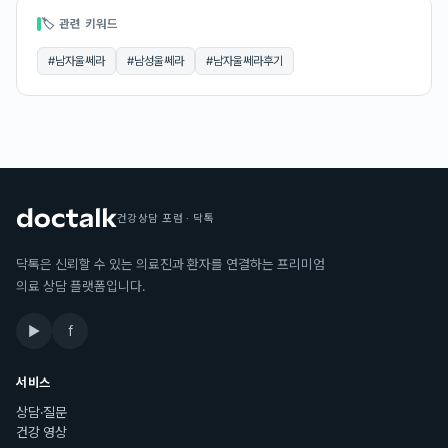
🏷 관련 키워드
#
남자울쎄라
#
남성울쎄라
#
남자울쎄라후기
건강상담 포럼 · 닥톡
닥톡은 신뢰할 수 있는 의료진과 환자를 연결하는 프리미엄
의료 상담 플랫폼입니다.
▶
f
서비스
상담·질문
건강 영상