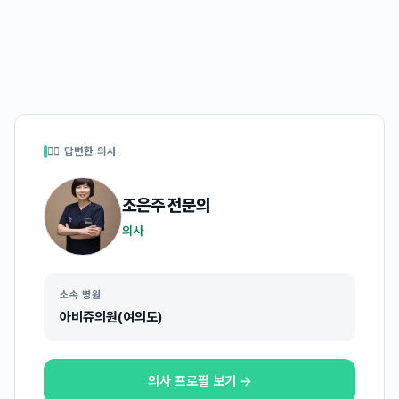
👩‍⚕️ 답변한 의사
조은주
전문의
의사
소속 병원
아비쥬의원(여의도)
의사 프로필 보기 →