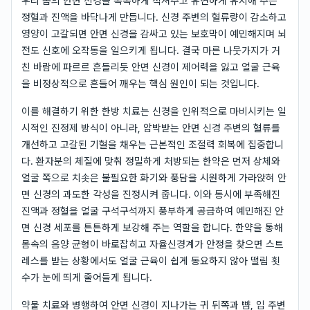
우리 몸의 안면 신경을 촉촉하게 적셔주고 유연하게 유지해 주는
정혈과 진액을 바닥나게 만듭니다. 신경 주변의 혈류량이 감소하고
영양이 고갈되면 안면 신경을 감싸고 있는 보호막이 예민해지며 뇌
전도 신호에 오작동을 일으키게 됩니다. 결국 마른 나뭇가지가 거
친 바람에 파르르 흔들리듯 안면 신경이 제어력을 잃고 얼굴 근육
을 비정상적으로 흔들어 깨우는 핵심 원인이 되는 것입니다.
이를 해결하기 위한 한방 치료는 신경을 인위적으로 마비시키는 일
시적인 진정제 방식이 아니라, 압박받는 안면 신경 주변의 혈류를
개선하고 고갈된 기혈을 채우는 근본적인 조절력 회복에 집중합니
다. 환자분의 체질에 맞춰 정밀하게 처방되는 한약은 먼저 상체와
얼굴 쪽으로 치솟은 불필요한 화기와 풍담을 시원하게 가라앉혀 안
면 신경의 과도한 각성을 진정시켜 줍니다. 이와 동시에 부족해진
진액과 정혈을 얼굴 구석구석까지 풍부하게 공급하여 예민해진 안
면 신경 세포를 튼튼하게 보강해 주는 역할을 합니다. 한약을 통해
몸속의 음양 균형이 바로잡히고 자율신경계가 안정을 찾으면 스트
레스를 받는 상황에서도 얼굴 근육이 쉽게 동요하지 않아 떨림 횟
수가 눈에 띄게 줄어들게 됩니다.
약물 치료와 병행하여 안면 신경이 지나가는 귀 뒤쪽과 뺨, 입 주변