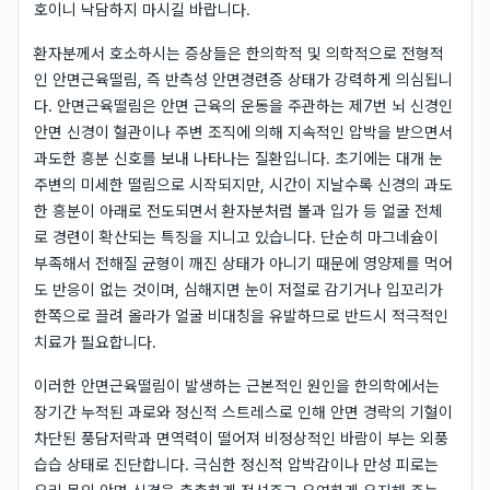
호이니 낙담하지 마시길 바랍니다.
환자분께서 호소하시는 증상들은 한의학적 및 의학적으로 전형적
인 안면근육떨림, 즉 반측성 안면경련증 상태가 강력하게 의심됩니
다. 안면근육떨림은 안면 근육의 운동을 주관하는 제7번 뇌 신경인
안면 신경이 혈관이나 주변 조직에 의해 지속적인 압박을 받으면서
과도한 흥분 신호를 보내 나타나는 질환입니다. 초기에는 대개 눈
주변의 미세한 떨림으로 시작되지만, 시간이 지날수록 신경의 과도
한 흥분이 아래로 전도되면서 환자분처럼 볼과 입가 등 얼굴 전체
로 경련이 확산되는 특징을 지니고 있습니다. 단순히 마그네슘이
부족해서 전해질 균형이 깨진 상태가 아니기 때문에 영양제를 먹어
도 반응이 없는 것이며, 심해지면 눈이 저절로 감기거나 입꼬리가
한쪽으로 끌려 올라가 얼굴 비대칭을 유발하므로 반드시 적극적인
치료가 필요합니다.
이러한 안면근육떨림이 발생하는 근본적인 원인을 한의학에서는
장기간 누적된 과로와 정신적 스트레스로 인해 안면 경락의 기혈이
차단된 풍담저락과 면역력이 떨어져 비정상적인 바람이 부는 외풍
습습 상태로 진단합니다. 극심한 정신적 압박감이나 만성 피로는