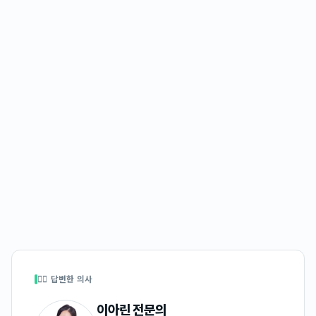
👩‍⚕️ 답변한 의사
이아린
전문의