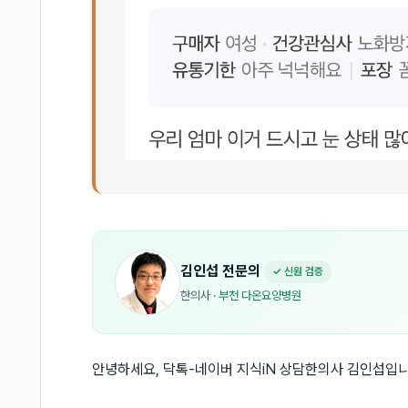
김인섭
전문의
✓ 신원 검증
한의사
·
부천 다온요양병원
안녕하세요, 닥톡-네이버 지식iN 상담한의사 김인섭입니