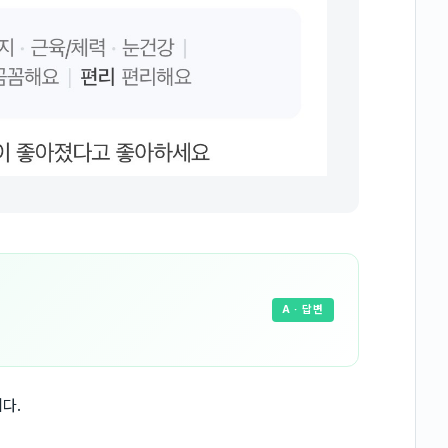
A
· 답변
다.