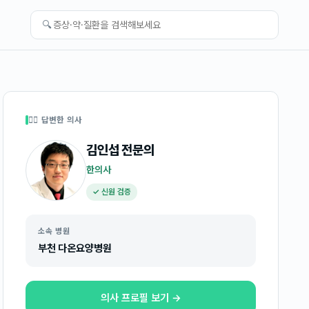
🔍
👩‍⚕️ 답변한 의사
김인섭
전문의
한의사
✓ 신원 검증
소속 병원
부천 다온요양병원
의사 프로필 보기 →