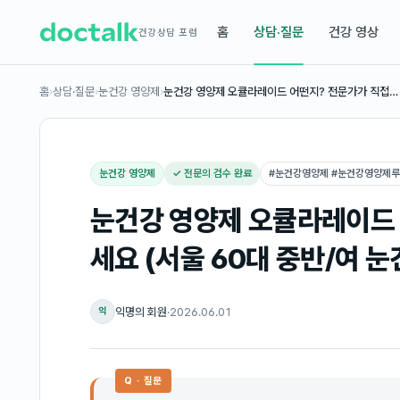
홈
상담·질문
건강 영상
건강상담 포럼
홈
›
상담·질문
›
눈건강 영양제
›
눈건강 영양제 오큘라레이드 어떤지? 전문가가 직접…
눈건강 영양제
✓ 전문의 검수 완료
#
눈건강영양제 #눈건강영양제
눈건강 영양제 오큘라레이드 
세요 (서울 60대 중반/여 
익명의 회원
·
2026.06.01
익
Q · 질문