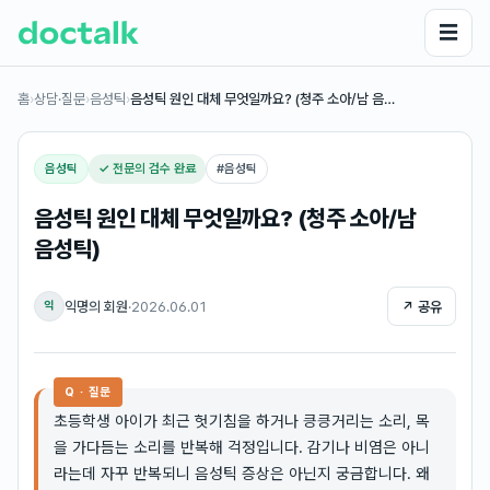
☰
홈
›
상담·질문
›
음성틱
›
음성틱 원인 대체 무엇일까요? (청주 소아/남 음…
음성틱
✓ 전문의 검수 완료
#
음성틱
음성틱 원인 대체 무엇일까요? (청주 소아/남
음성틱)
익명의 회원
·
2026.06.01
↗ 공유
익
Q · 질문
초등학생 아이가 최근 헛기침을 하거나 킁킁거리는 소리, 목
을 가다듬는 소리를 반복해 걱정입니다. 감기나 비염은 아니
라는데 자꾸 반복되니 음성틱 증상은 아닌지 궁금합니다. 왜