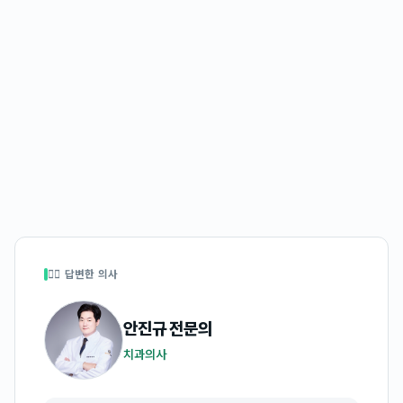
👩‍⚕️ 답변한 의사
안진규
전문의
치과의사