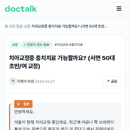
☰
홈
›
상담·질문
›
교정
›
치아교정중 충치치료 가능할까요? (서면 50대 초반…
교정
✓ 전문의 검수 완료
#
치아교정 #충치치료
치아교정중 충치치료 가능할까요? (서면 50대
초반/여 교정)
익명의 회원
·
2026.06.01
↗ 공유
익
Q · 질문
안녕하세요.
아들이 현재 치아교정 중인데요. 최근에 어금니 쪽 브라켓이
붙어 있는 주변으로 충치가 생긴 것 같다고 해서 걱정이네요