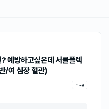
면? 예방하고싶은데 서큘플렉
반/여 심장 혈관)
↗ 공유