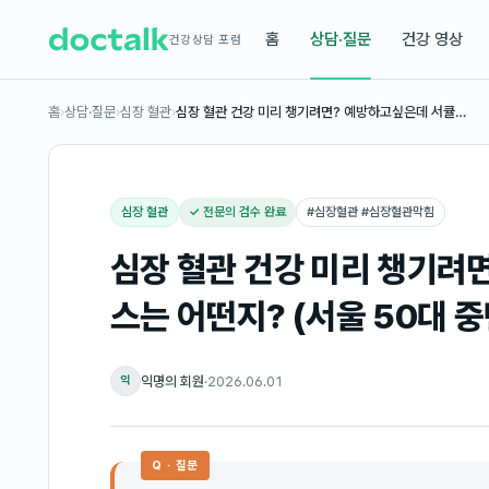
홈
상담·질문
건강 영상
건강상담 포럼
홈
›
상담·질문
›
심장 혈관
›
심장 혈관 건강 미리 챙기려면? 예방하고싶은데 서큘…
심장 혈관
✓ 전문의 검수 완료
#
심장혈관 #심장혈관막힘
심장 혈관 건강 미리 챙기려
스는 어떤지? (서울 50대 중
익명의 회원
·
2026.06.01
익
Q · 질문