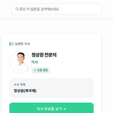
🔍
👩‍⚕️ 답변한 의사
정상원
전문의
약사
✓ 신원 검증
소속 병원
정상원(파우제)
의사 프로필 보기 →