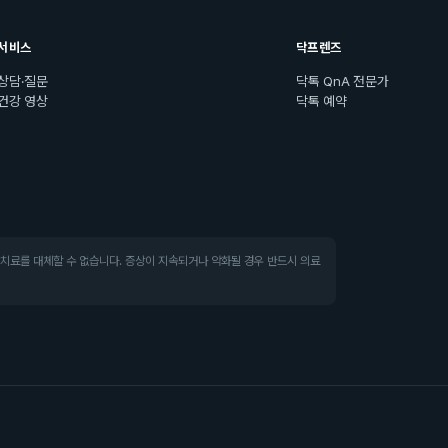
서비스
닥프렌즈
상담·질문
닥톡 QnA 전문가
건강 영상
닥톡 예약
·치료를 대체할 수 없습니다. 증상이 지속되거나 악화될 경우 반드시 의료