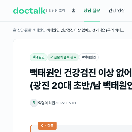
홈
상담·질문
건강 영상
건강상담 포럼
홈
›
상담·질문
›
백태원인
›
백태원인 건강검진 이상 없어도 생기나요 (구의 백태…
백태원인
✓ 전문의 검수 완료
#
백태원인
백태원인 건강검진 이상 없어
(광진 20대 초반/남 백태원
익명의 회원
·
2026.06.01
익
Q · 질문