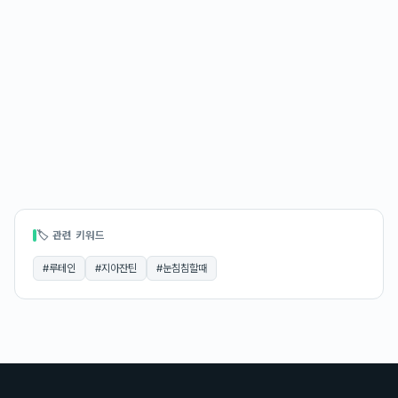
🏷 관련 키워드
#
루테인
#
지아잔틴
#
눈침침할때