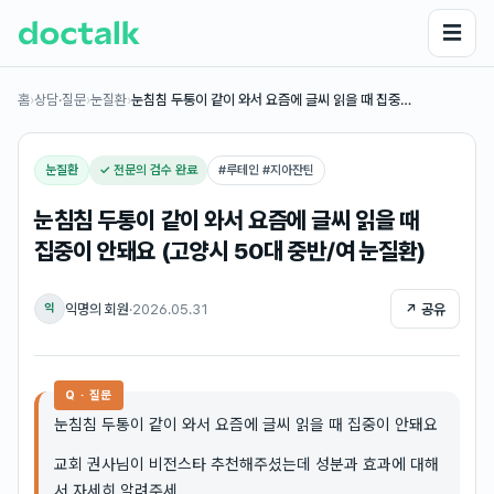
☰
홈
›
상담·질문
›
눈질환
›
눈침침 두통이 같이 와서 요즘에 글씨 읽을 때 집중…
눈질환
✓ 전문의 검수 완료
#
루테인 #지아잔틴
눈침침 두통이 같이 와서 요즘에 글씨 읽을 때
집중이 안돼요 (고양시 50대 중반/여 눈질환)
익명의 회원
·
2026.05.31
↗ 공유
익
Q · 질문
눈침침 두통이 같이 와서 요즘에 글씨 읽을 때 집중이 안돼요
교회 권사님이 비전스타 추천해주셨는데 성분과 효과에 대해
서 자세히 알려주세