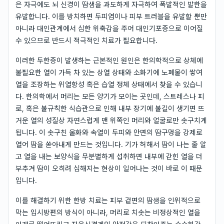
은 자극에도 뇌 신경이 땀샘을 과도하게 자극하여 폭발적인 발한을
유발합니다. 이를 방치하면 두피염이나 피부 트러블을 유발할 뿐만
아니라 대인관계에서 심한 위축감을 주어 대인기포증으로 이어질
수 있으므로 반드시 적극적인 치료가 필요합니다.
이러한 두한증이 발생하는 근본적인 원인은 한의학적으로 상체에
불필요한 열이 가득 차 있는 상열 상태와 소화기에 노폐물이 쌓여
열을 조장하는 위열항성 혹은 습열 정체 상태에서 찾을 수 있습니
다. 한의학에서 머리는 모든 양기가 모이는 곳인데, 스트레스나 피
로, 혹은 불규칙한 식습관으로 인해 내부 장기에 불길이 생기면 뜨
거운 열의 성질상 자연스럽게 맨 위쪽인 머리와 얼굴로만 솟구치게
됩니다. 이 솟구친 울화와 속열이 두피와 안면의 땀구멍을 강제로
열어 땀을 쏟아내게 만드는 것입니다. 기가 허해서 땀이 나는 줄 알
고 열을 내는 보양식을 무분별하게 섭취하면 내부에 갇힌 열을 더
부추겨 땀이 오히려 심해지는 현상이 일어나는 것이 바로 이 때문
입니다.
이를 해결하기 위한 한방 치료는 피부 겉면의 땀샘을 인위적으로
막는 임시방편의 방식이 아니라, 머리로 치솟는 비정상적인 열을