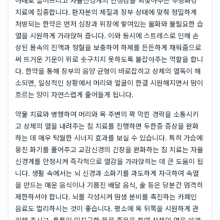
아래로 떨어뜨리고 자율신경계의 안정감을 되찾아주는 수승화강
치료에 집중합니다. 환자분의 체질과 장부 상태에 맞춰 정밀하게
처방되는 한약은 먼저 심장과 위장에 쌓여있는 울화와 불필요한 습
열을 시원하게 가라앉혀 줍니다. 이와 동시에 스트레스로 인해 손
상된 몸속의 진액과 정혈을 보충하여 하체를 든든하게 채워줌으로
써 뜨거운 기운이 위로 솟구치지 못하도록 붙잡아주는 역할을 합니
다. 한약을 통해 장부의 음양 균형이 바로잡히고 상체의 열독이 해
소되면, 일상적인 상황에서 머리와 얼굴이 한결 시원해지면서 땀이
흐르는 양이 자연스럽게 줄어들게 됩니다.
약물 치료와 병행하여 머리와 목 주변의 꽉 막힌 경락을 소통시키
고 상체의 열을 내려주는 침 치료를 진행하면 두한증 증상을 완화
하는 데 매우 탁월한 시너지 효과를 보실 수 있습니다. 특히 가슴에
뭉친 화기를 풀어주고 교감신경의 긴장을 완화하는 침 치료는 자율
신경계를 안정시켜 즉각적으로 열감을 가라앉히는 데 큰 도움이 됩
니다. 생활 속에서는 뇌 신경과 소화기를 과도하게 자극하여 속열
을 만드는 매운 음식이나 기름진 배달 음식, 술 등은 당분간 엄격히
제한하셔야 합니다. 뇌를 각성시켜 땀샘 분비를 촉진하는 카페인
음료도 멀리하시는 것이 좋습니다. 평소에 목 뒤쪽을 시원하게 관