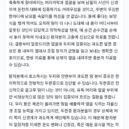
축축하게 젖어버리는 머리카락과 얼굴을 보며 남들의 시선이 신경
쓰여 온전히 대화에 집중하기도 어려우셨을 것이고, 주변의 무심한
한마디에 남모를 속앓이를 하셨을 것 같습니다. 몸에 좋다는 보양
식을 챙겨 먹어도 오히려 땀이 더 나니 도대체 내 몸이 어디서부터
잘못된 것인지 답답하고 막막하셨을 텐데, 매 순간 손수건을 손에
서 놓지 못하며 지내오신 환자분의 고충에 진심으로 위로를 전합니
다. 결론부터 말씀드리면 얼굴과 두피에 집중되는 과도한 발한 증
상은 몸 내부의 열대사 조절 장치가 균형을 잃고 보내는 명확한 신
호이므로, 한방 치료를 통해 상체의 열을 내려주면 충분히 치료할
수 있습니다.
환자분께서 호소하시는 두피와 안면부의 과도한 땀 분비 증상은 한
의학적으로 전형적인 두한증으로 진단할 수 있습니다. 두한증은 전
신적으로 골고루 땀이 나는 것이 아니라, 유독 머리와 얼굴 부위에
만 비정상적으로 많은 양의 땀이 집중되어 흐르는 질환을 뜻합니
다. 우리 몸은 체온이 올라가면 땀을 배출하여 열을 식히는 자율신
경 조절 능력을 가지고 있지만, 두한증 환자분들의 경우 상체와 머
리 쪽의 신경계가 과도하게 예민해져 있습니다. 이 때문에 환자분
의 말씀처럼 미세한 온도 변화나 긴장감, 혹은 매운 음식을 먹는 작