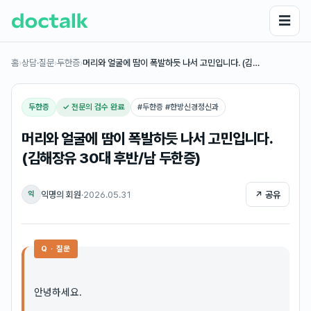
☰
홈
›
상담·질문
›
두한증
›
머리와 얼굴에 땀이 폭발하듯 나서 고민입니다. (김…
두한증
✓ 전문의 검수 완료
#
두한증 #한방신경정신과
머리와 얼굴에 땀이 폭발하듯 나서 고민입니다.
(김해장유 30대 후반/남 두한증)
익명의 회원
·
2026.05.31
↗ 공유
익
Q · 질문
안녕하세요.