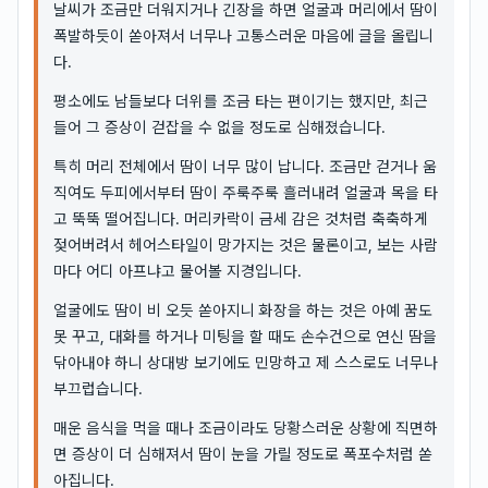
날씨가 조금만 더워지거나 긴장을 하면 얼굴과 머리에서 땀이
폭발하듯이 쏟아져서 너무나 고통스러운 마음에 글을 올립니
다.
평소에도 남들보다 더위를 조금 타는 편이기는 했지만, 최근
들어 그 증상이 걷잡을 수 없을 정도로 심해졌습니다.
특히 머리 전체에서 땀이 너무 많이 납니다. 조금만 걷거나 움
직여도 두피에서부터 땀이 주룩주룩 흘러내려 얼굴과 목을 타
고 뚝뚝 떨어집니다. 머리카락이 금세 감은 것처럼 축축하게
젖어버려서 헤어스타일이 망가지는 것은 물론이고, 보는 사람
마다 어디 아프냐고 물어볼 지경입니다.
얼굴에도 땀이 비 오듯 쏟아지니 화장을 하는 것은 아예 꿈도
못 꾸고, 대화를 하거나 미팅을 할 때도 손수건으로 연신 땀을
닦아내야 하니 상대방 보기에도 민망하고 제 스스로도 너무나
부끄럽습니다.
매운 음식을 먹을 때나 조금이라도 당황스러운 상황에 직면하
면 증상이 더 심해져서 땀이 눈을 가릴 정도로 폭포수처럼 쏟
아집니다.