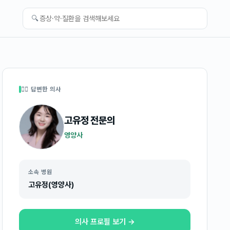
🔍
👩‍⚕️ 답변한 의사
고유정
전문의
영양사
소속 병원
고유정(영양사)
의사 프로필 보기 →