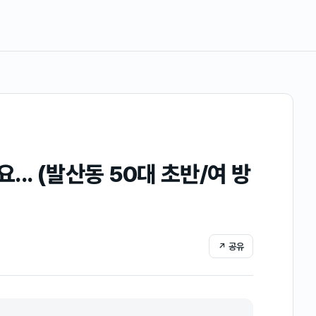
.. (발산동 50대 초반/여 방
↗ 공유