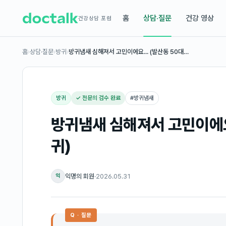
홈
상담·질문
건강 영상
건강상담 포럼
홈
›
상담·질문
›
방귀
›
방귀냄새 심해져서 고민이에요... (발산동 50대…
방귀
✓ 전문의 검수 완료
#
방귀냄새
방귀냄새 심해져서 고민이에요.
귀)
익명의 회원
·
2026.05.31
익
Q · 질문