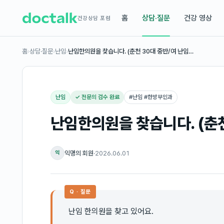
홈
상담·질문
건강 영상
건강상담 포럼
홈
›
상담·질문
›
난임
›
난임한의원을 찾습니다. (춘천 30대 중반/여 난임…
난임
✓ 전문의 검수 완료
#
난임 #한방부인과
난임한의원을 찾습니다. (춘천
익명의 회원
·
2026.06.01
익
Q · 질문
난임 한의원을 찾고 있어요.