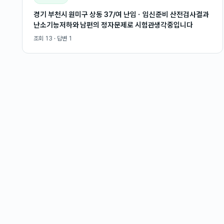
경기 부천시 원미구 상동 37/여 난임ㆍ임신준비 산전검사결과
난소기능저하와 남편의 정자문제로 시험관생각중입니다
조회
13
· 답변
1